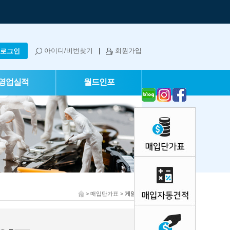
아이디/비번찾기
회원가입
영업실적
월드인포
> 매입단가표 >
게임기