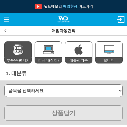
매입자동견적
부품/주변기기
컴퓨터(전체)
애플전기종
모니터
1.
대분류
상품담기