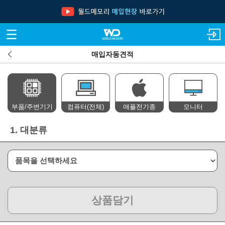
매입자동견적
부품/주변기기
컴퓨터(전체)
애플전기종
모니터
1.
대분류
상품담기