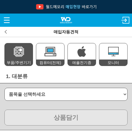
매입자동견적
부품/주변기기
컴퓨터(전체)
애플전기종
모니터
1.
대분류
상품담기