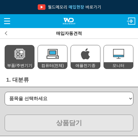
매입자동견적
부품/주변기기
컴퓨터(전체)
애플전기종
모니터
1.
대분류
상품담기