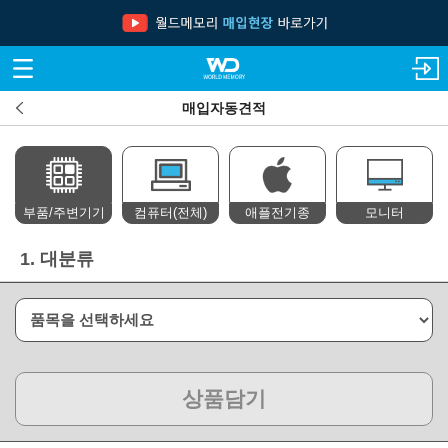
매입자동견적
부품/주변기기
컴퓨터(전체)
애플전기종
모니터
1.
대분류
상품담기