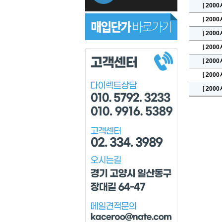
[
200
[
200
[
200
[
200
[
200
[
200
[
200