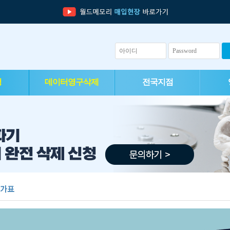
청
데이터영구삭제
전국지점