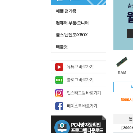
애플 전기종
컴퓨터 부품/모니터
플스/닌텐도/XBOX
태블릿
RAM
N
5000
분
[
200