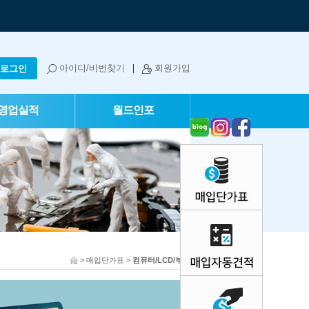
아이디/비번찾기
회원가입
영업실적
월드인포
> 매입단가표 >
컴퓨터/LCD/부품