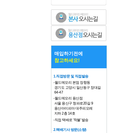
매입하기전에
참고하세요!
1.직접방문 및 직접발송
-월드메모리 본점 장항동
경기도 고양시 일산동구 장대길
64-47
-월드메모리 용산점
서울 용산구 청파로20길 9
용산아이피아 대주피오레
지하 2층 14호
-직접 택배로 '착불' 발송
2.택배기사 방문(소량)