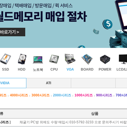
SSD
HDD
CPU
VGA
BOARD
POWER
LCD/
노트북
VIDIA
ATI
시리즈
4000시리즈
3000시리즈
2000시리즈
1000시리즈
900시리즈
700시
|
|
|
|
|
|
류
상품
0시리즈
]
채굴기 PC방 외에도 수량 매입시 010-5792-3233 으로 문의주시기 바