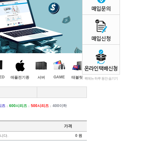
LED
GAME
애플전기종
서버
태블릿
퀵메뉴 하루 동안 숨기기
리즈
600시리즈
500시리즈
400이하
|
|
|
가격
랍니다.
0 원